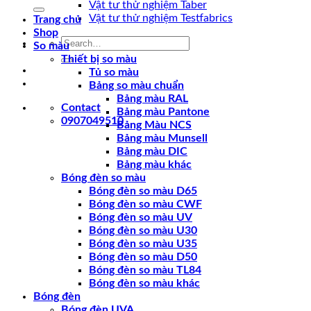
for:
Vật tư thử nghiệm Taber
Vật tư thử nghiệm Testfabrics
Trang chủ
Shop
Search
So màu
for:
Thiết bị so màu
Tủ so màu
Bảng so màu chuẩn
Bảng màu RAL
Contact
Bảng màu Pantone
0907049510
Bảng Màu NCS
Bảng màu Munsell
Bảng màu DIC
Bảng màu khác
Bóng đèn so màu
Bóng đèn so màu D65
Bóng đèn so màu CWF
Bóng đèn so màu UV
Bóng đèn so màu U30
Bóng đèn so màu U35
Bóng đèn so màu D50
Bóng đèn so màu TL84
Bóng đèn so màu khác
Bóng đèn
Bóng đèn UVA