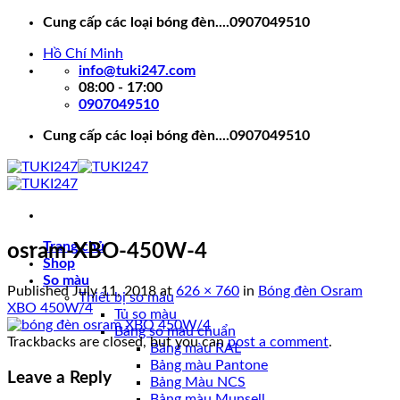
Skip
Cung cấp các loại bóng đèn....0907049510
to
Hồ Chí Minh
content
info@tuki247.com
08:00 - 17:00
0907049510
Cung cấp các loại bóng đèn....0907049510
Trang chủ
osram-XBO-450W-4
Shop
So màu
Published
July 11, 2018
at
626 × 760
in
Bóng đèn Osram
Thiết bị so màu
XBO 450W/4
Tủ so màu
Bảng so màu chuẩn
Trackbacks are closed, but you can
post a comment
.
Bảng màu RAL
Bảng màu Pantone
Leave a Reply
Bảng Màu NCS
Bảng màu Munsell