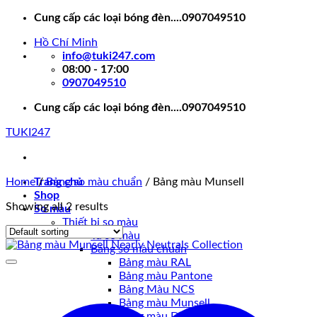
Skip
Cung cấp các loại bóng đèn....0907049510
to
Hồ Chí Minh
content
info@tuki247.com
08:00 - 17:00
0907049510
Cung cấp các loại bóng đèn....0907049510
TUKI247
Home
Trang chủ
/
Bảng so màu chuẩn
/
Bảng màu Munsell
Shop
Showing all 2 results
So màu
Thiết bị so màu
Tủ so màu
Bảng so màu chuẩn
Bảng màu RAL
Bảng màu Pantone
Bảng Màu NCS
Bảng màu Munsell
Bảng màu DIC