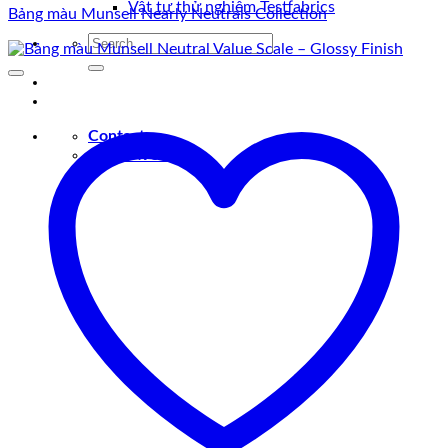
Vật tư thử nghiệm Testfabrics
Bảng màu Munsell Nearly Neutrals Collection
Search
for:
Contact
0907049510