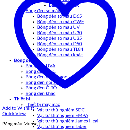
Bảng màu khác
Bóng đèn so màu
Bóng đèn so màu D65
Bóng đèn so màu CWF
Bóng đèn so màu UV
Bóng đèn so màu U30
Bóng đèn so màu U35
Bóng đèn so màu D50
Bóng đèn so màu TL84
Bóng đèn so màu khác
Bóng đèn
Bóng đèn UVA
Bóng đèn UVC
Bóng đèn quang học
Bóng đèn nội soi
Bóng đèn Ô TÔ
Bóng đèn khác
Thiết bị
Thiết bị may mặc
Add to Wishlist
Vật tư thử nghiệm SDC
Quick View
Vật tư thử nghiệm EMPA
Vật tư thử nghiệm James Heal
Bảng màu Munsell
Vật tư thử nghiệm Taber