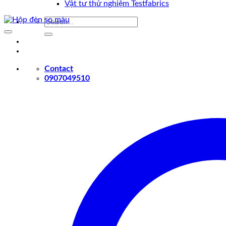
Vật tư thử nghiệm Testfabrics
Search
for:
Contact
0907049510