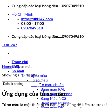
Skip
Cung cấp các loại bóng đèn....0907049510
to
Hồ Chí Minh
content
info@tuki247.com
08:00 - 17:00
0907049510
Cung cấp các loại bóng đèn....0907049510
TUKI247
Trang chủ
Shop
Home
/
Tủ so màu
So màu
Showing all 3 results
Thiết bị so màu
Tủ so màu
Bảng so màu chuẩn
Bảng màu RAL
Ứng dụng của tủ so màu:
Bảng màu Pantone
Bảng Màu NCS
Bảng màu Munsell
Tủ so màu
là một thiết bị cơ bản được dùng để kiểm tra sự khá
Bảng màu DIC