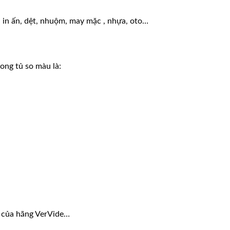
, in ấn, dệt, nhuộm, may mặc , nhựa, oto…
ng tủ so màu là:
ủ của hãng VerVide…