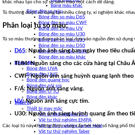
khác nhau tạo cho sự so sánh màu một cách dễ dàng.
Bảng màu khác
Bóng đèn so màu
Tủ thường được sử dụng tại nhiều công ty, xí nghiệm khác nhau 
Bóng đèn so màu D65
Bóng đèn so màu CWF
Phân loại tủ so màu:
Bóng đèn so màu UV
Bóng đèn so màu U30
Tủ so màu thường được phân loại dựa vào nguồn đèn sử dụng 
Bóng đèn so màu U35
Bóng đèn so màu D50
D65
: Nguồn ánh sáng ban ngày theo tiêu chuẩ
Bóng đèn so màu TL84
Bóng đèn so màu khác
Bóng đèn
TL84: Nguồn sáng cho các cửa hàng tại Châu Â
Bóng đèn UVA
Bóng đèn UVC
CWF: Nguồn ánh sáng huỳnh quang lạnh theo 
Bóng đèn quang học
Bóng đèn nội soi
F/A: Nguồn ánh sáng vàng.
Bóng đèn Ô TÔ
Bóng đèn khác
UV
: Nguồn ánh sáng cực tím.
Thiết bị
Thiết bị may mặc
U30: Nguồn ánh sáng huỳnh quang ấm theo ti
Vật tư thử nghiệm SDC
Vật tư thử nghiệm EMPA
Các loại tủ này thường được cung cấp bởi một số hãng phổ thôn
Vật tư thử nghiệm James Heal
Vật tư thử nghiệm Taber