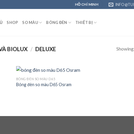
INFO@TU
HỒ CHÍ MINH
Ủ
SHOP
SO MÀU
BÓNG ĐÈN
THIẾT BỊ
Showing a
VÀ BIOLUX
/
DELUXE
BÓNG ĐÈN SO MÀU D65
Bóng đèn so màu D65 Osram
 to
Add to
list
Wishlist