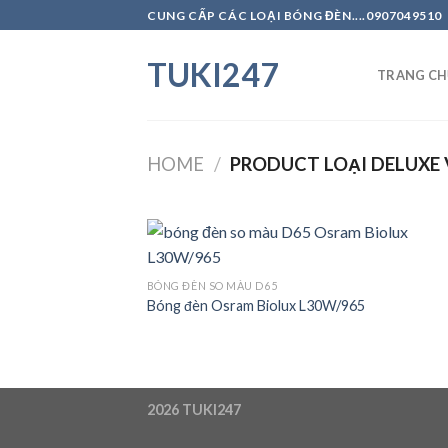
Skip
CUNG CẤP CÁC LOẠI BÓNG ĐÈN....0907049510
to
content
TUKI247
TRANG CH
HOME
/
PRODUCT LOẠI DELUXE 
BÓNG ĐÈN SO MÀU D65
Bóng đèn Osram Biolux L30W/965
Add
Wish
2026
TUKI247