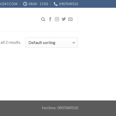
KI247.COM
08:00 - 17:00
0907049510
ll 2 results
Hotline: 0907049510