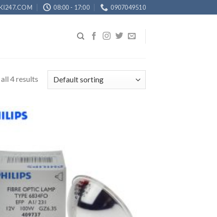
KI247.COM
08:00 - 17:00
0907049510
ll 4 results
Add to
Wishlist