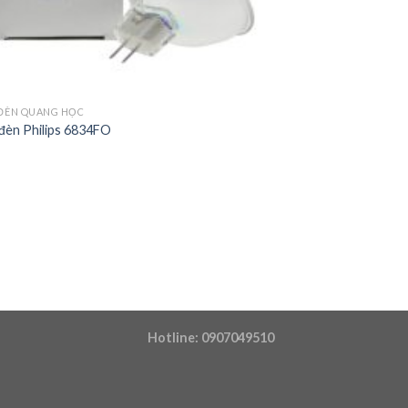
ĐÈN QUANG HỌC
đèn Philips 6834FO
Hotline: 0907049510