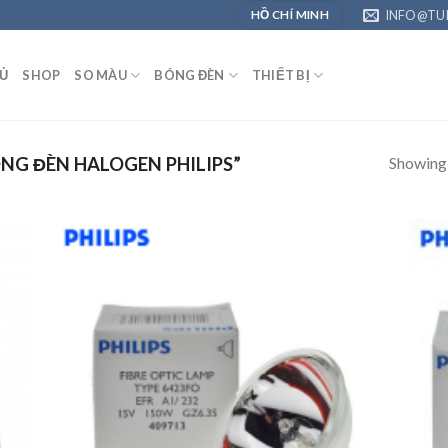
INFO@TU
HỒ CHÍ MINH
Ủ
SHOP
SO MÀU
BÓNG ĐÈN
THIẾT BỊ
Showing a
G ĐÈN HALOGEN PHILIPS”
 to
Add to
list
Wishlist