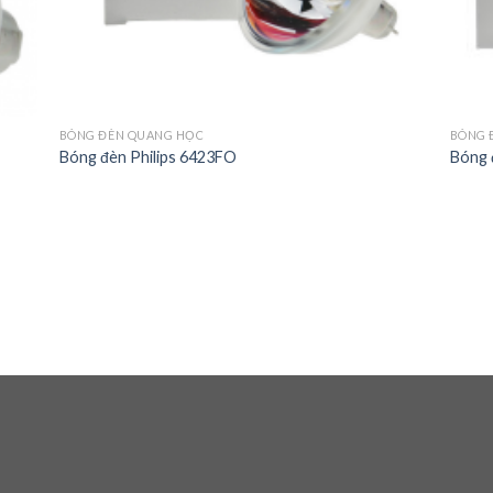
BÓNG ĐÈN QUANG HỌC
BÓNG 
Bóng đèn Philips 6423FO
Bóng 
 to
list