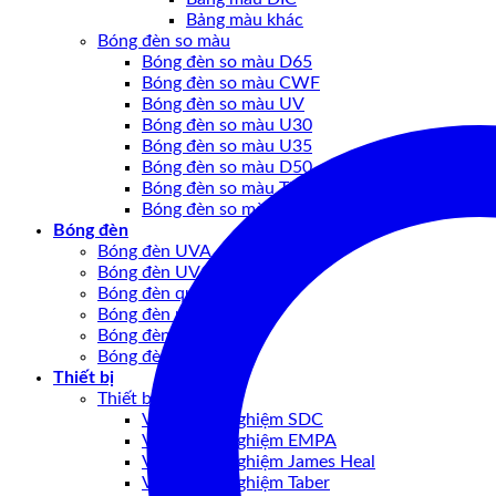
Bảng màu khác
Bóng đèn so màu
Bóng đèn so màu D65
Bóng đèn so màu CWF
Bóng đèn so màu UV
Bóng đèn so màu U30
Bóng đèn so màu U35
Bóng đèn so màu D50
Bóng đèn so màu TL84
Bóng đèn so màu khác
Bóng đèn
Bóng đèn UVA
Bóng đèn UVC
Bóng đèn quang học
Bóng đèn nội soi
Bóng đèn Ô TÔ
Bóng đèn khác
Thiết bị
Thiết bị may mặc
Vật tư thử nghiệm SDC
Vật tư thử nghiệm EMPA
Vật tư thử nghiệm James Heal
Vật tư thử nghiệm Taber