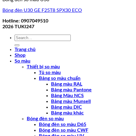
Bóng đèn U30 GE F25T8 SPX30 ECO
Hotline: 0907049510
2026
TUKI247
Search
for:
Trang chủ
Shop
So màu
Thiết bị so màu
Tủ so màu
Bảng so màu chuẩn
Bảng màu RAL
Bảng màu Pantone
Bảng Màu NCS
Bảng màu Munsell
Bảng màu DIC
Bảng màu khác
Bóng đèn so màu
Bóng đèn so màu D65
Bóng đèn so màu CWF