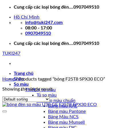
Skip
Cung cấp các loại bóng đèn....0907049510
to
Hồ Chí Minh
content
info@tuki247.com
08:00 - 17:00
0907049510
Cung cấp các loại bóng đèn....0907049510
TUKI247
Trang chủ
Shop
Home
/
Products tagged “bóng F25T8 SPX30 ECO”
So màu
Showing the single result
Thiết bị so màu
Tủ so màu
Bảng so màu chuẩn
Bảng màu RAL
Bảng màu Pantone
Bảng Màu NCS
Bảng màu Munsell
Bảng màu DIC