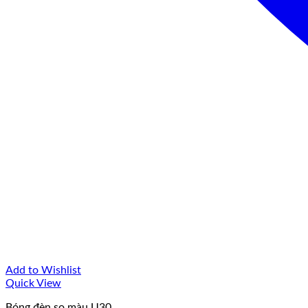
Add to Wishlist
Quick View
Bóng đèn so màu U30