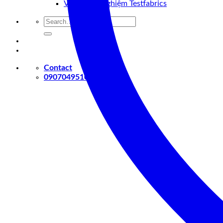
Vật tư thử nghiệm Testfabrics
Search
for:
Contact
0907049510