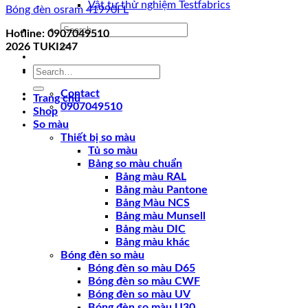
Vật tư thử nghiệm Testfabrics
Bóng đèn osram 41990FL
Search
Hotline: 0907049510
for:
2026
TUKI247
Search
for:
Contact
Trang chủ
0907049510
Shop
So màu
Thiết bị so màu
Tủ so màu
Bảng so màu chuẩn
Bảng màu RAL
Bảng màu Pantone
Bảng Màu NCS
Bảng màu Munsell
Bảng màu DIC
Bảng màu khác
Bóng đèn so màu
Bóng đèn so màu D65
Bóng đèn so màu CWF
Bóng đèn so màu UV
Bóng đèn so màu U30