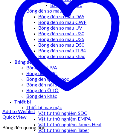
Bảng màu khác
Bóng đèn so màu
Bóng đèn so màu D65
Bóng đèn so màu CWF
Bóng đèn so màu UV
Bóng đèn so màu U30
Bóng đèn so màu U35
Bóng đèn so màu D50
Bóng đèn so màu TL84
Bóng đèn so màu khác
Bóng đèn
Bóng đèn UVA
Bóng đèn UVC
Bóng đèn quang học
Bóng đèn nội soi
Bóng đèn Ô TÔ
Bóng đèn khác
Thiết bị
Thiết bị may mặc
Add to Wishlist
Vật tư thử nghiệm SDC
Quick View
Vật tư thử nghiệm EMPA
Vật tư thử nghiệm James Heal
Bóng đèn quang học
Vật tư thử nghiệm Taber