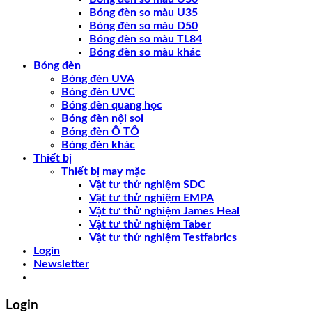
Bóng đèn so màu U35
Bóng đèn so màu D50
Bóng đèn so màu TL84
Bóng đèn so màu khác
Bóng đèn
Bóng đèn UVA
Bóng đèn UVC
Bóng đèn quang học
Bóng đèn nội soi
Bóng đèn Ô TÔ
Bóng đèn khác
Thiết bị
Thiết bị may mặc
Vật tư thử nghiệm SDC
Vật tư thử nghiệm EMPA
Vật tư thử nghiệm James Heal
Vật tư thử nghiệm Taber
Vật tư thử nghiệm Testfabrics
Login
Newsletter
Login