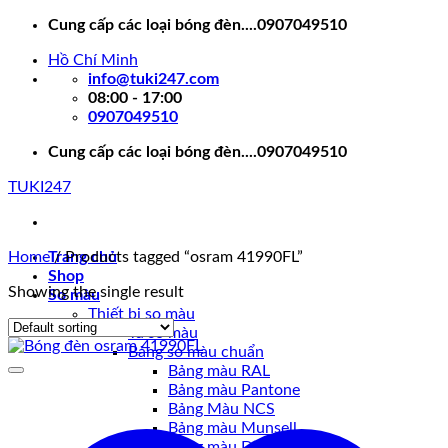
Skip
Cung cấp các loại bóng đèn....0907049510
to
Hồ Chí Minh
content
info@tuki247.com
08:00 - 17:00
0907049510
Cung cấp các loại bóng đèn....0907049510
TUKI247
Home
Trang chủ
/
Products tagged “osram 41990FL”
Shop
Showing the single result
So màu
Thiết bị so màu
Tủ so màu
Bảng so màu chuẩn
Bảng màu RAL
Bảng màu Pantone
Bảng Màu NCS
Bảng màu Munsell
Bảng màu DIC