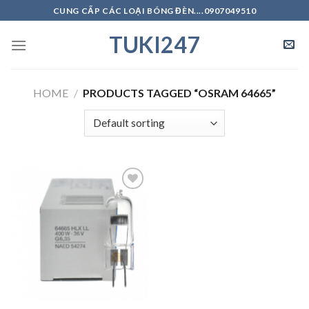
Skip
CUNG CẤP CÁC LOẠI BÓNG ĐÈN....0907049510
to
TUKI247
content
HOME
/
PRODUCTS TAGGED “OSRAM 64665”
Add to
Wishlist