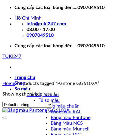
Skip
Cung cấp các loại bóng đèn....0907049510
to
Hồ Chí Minh
content
info@tuki247.com
08:00 - 17:00
0907049510
Cung cấp các loại bóng đèn....0907049510
TUKI247
Trang chủ
Shop
Home
/
Products tagged “Pantone GG6102A”
So màu
Showing the single result
Thiết bị so màu
Tủ so màu
Bảng so màu chuẩn
Bảng màu RAL
Bảng màu Pantone
Bảng Màu NCS
Bảng màu Munsell
Bảng màu DIC