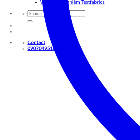
Vật tư thử nghiệm Testfabrics
Search
for:
Contact
0907049510