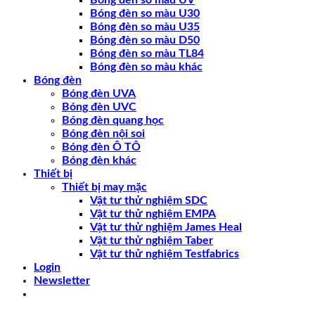
Bóng đèn so màu UV
Bóng đèn so màu U30
Bóng đèn so màu U35
Bóng đèn so màu D50
Bóng đèn so màu TL84
Bóng đèn so màu khác
Bóng đèn
Bóng đèn UVA
Bóng đèn UVC
Bóng đèn quang học
Bóng đèn nội soi
Bóng đèn Ô TÔ
Bóng đèn khác
Thiết bị
Thiết bị may mặc
Vật tư thử nghiệm SDC
Vật tư thử nghiệm EMPA
Vật tư thử nghiệm James Heal
Vật tư thử nghiệm Taber
Vật tư thử nghiệm Testfabrics
Login
Newsletter