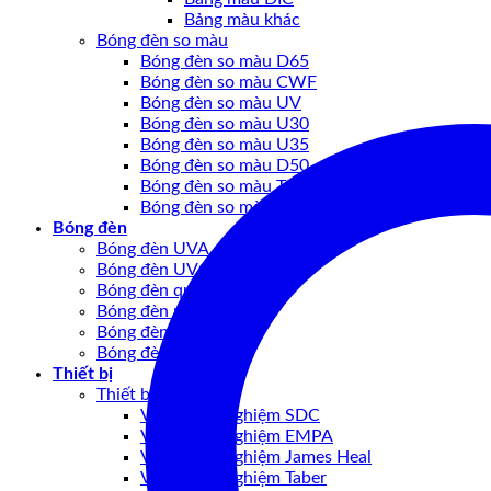
Bảng màu khác
Bóng đèn so màu
Bóng đèn so màu D65
Bóng đèn so màu CWF
Bóng đèn so màu UV
Bóng đèn so màu U30
Bóng đèn so màu U35
Bóng đèn so màu D50
Bóng đèn so màu TL84
Bóng đèn so màu khác
Bóng đèn
Bóng đèn UVA
Bóng đèn UVC
Bóng đèn quang học
Bóng đèn nội soi
Bóng đèn Ô TÔ
Bóng đèn khác
Thiết bị
Thiết bị may mặc
Vật tư thử nghiệm SDC
Vật tư thử nghiệm EMPA
Vật tư thử nghiệm James Heal
Vật tư thử nghiệm Taber