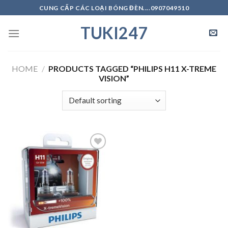
Skip
CUNG CẤP CÁC LOẠI BÓNG ĐÈN....0907049510
to
TUKI247
content
HOME
/
PRODUCTS TAGGED “PHILIPS H11 X-TREME
VISION”
Add to
Wishlist