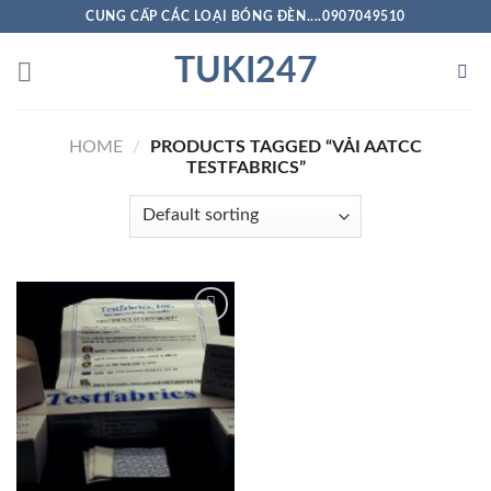
Skip
CUNG CẤP CÁC LOẠI BÓNG ĐÈN....0907049510
to
TUKI247
content
HOME
/
PRODUCTS TAGGED “VẢI AATCC
TESTFABRICS”
Add to
Wishlist