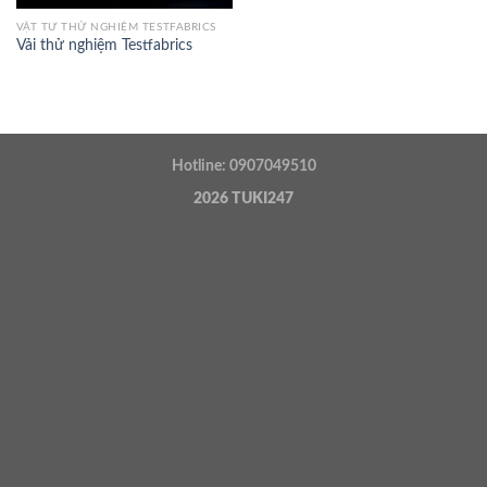
VẬT TƯ THỬ NGHIỆM TESTFABRICS
Vải thử nghiệm Testfabrics
Hotline: 0907049510
2026
TUKI247