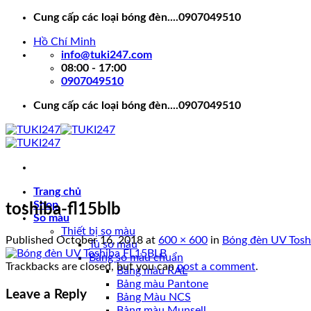
Skip
Cung cấp các loại bóng đèn....0907049510
to
Hồ Chí Minh
content
info@tuki247.com
08:00 - 17:00
0907049510
Cung cấp các loại bóng đèn....0907049510
Trang chủ
Shop
toshiba-fl15blb
So màu
Thiết bị so màu
Published
October 16, 2018
at
600 × 600
in
Bóng đèn UV Tosh
Tủ so màu
Bảng so màu chuẩn
Trackbacks are closed, but you can
post a comment
.
Bảng màu RAL
Bảng màu Pantone
Leave a Reply
Bảng Màu NCS
Bảng màu Munsell