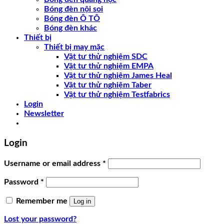
Bóng đèn nội soi
Bóng đèn Ô TÔ
Bóng đèn khác
Thiết bị
Thiết bị may mặc
Vật tư thử nghiệm SDC
Vật tư thử nghiệm EMPA
Vật tư thử nghiệm James Heal
Vật tư thử nghiệm Taber
Vật tư thử nghiệm Testfabrics
Login
Newsletter
Login
Username or email address
*
Password
*
Remember me
Log in
Lost your password?