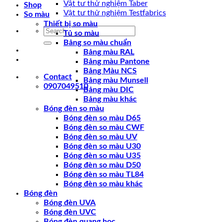
Vật tư thử nghiệm Taber
Shop
Vật tư thử nghiệm Testfabrics
So màu
Thiết bị so màu
Search
Tủ so màu
for:
Bảng so màu chuẩn
Bảng màu RAL
Bảng màu Pantone
Bảng Màu NCS
Contact
Bảng màu Munsell
0907049510
Bảng màu DIC
Bảng màu khác
Bóng đèn so màu
Bóng đèn so màu D65
Bóng đèn so màu CWF
Bóng đèn so màu UV
Bóng đèn so màu U30
Bóng đèn so màu U35
Bóng đèn so màu D50
Bóng đèn so màu TL84
Bóng đèn so màu khác
Bóng đèn
Bóng đèn UVA
Bóng đèn UVC
Bóng đèn quang học