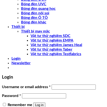
Bóng đèn UVC
Bóng đèn quang học
Bóng đèn nội soi
Bóng đèn Ô TÔ
Bóng đèn khác
Thiết bị
Thiết bị may mặc
Vật tư thử nghiệm SDC
Vật tư thử nghiệm EMPA
Vật tư thử nghiệm James Heal
Vật tư thử nghiệm Taber
Vật tư thử nghiệm Testfabrics
Login
Newsletter
Login
Username or email address
*
Password
*
Remember me
Log in