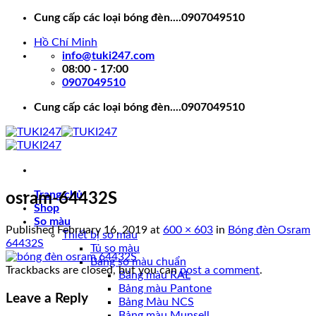
Skip
Cung cấp các loại bóng đèn....0907049510
to
Hồ Chí Minh
content
info@tuki247.com
08:00 - 17:00
0907049510
Cung cấp các loại bóng đèn....0907049510
Trang chủ
osram-64432S
Shop
So màu
Published
February 16, 2019
at
600 × 603
in
Bóng đèn Osram
Thiết bị so màu
64432S
Tủ so màu
Bảng so màu chuẩn
Trackbacks are closed, but you can
post a comment
.
Bảng màu RAL
Bảng màu Pantone
Leave a Reply
Bảng Màu NCS
Bảng màu Munsell