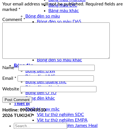
Your email address will not be published.
Required fields are
Bảng màu DIC
marked
*
Bảng màu khác
Bóng đèn so màu
Comment
*
Bóng đèn so màu D65
Bóng đèn so màu CWF
Bóng đèn so màu UV
Bóng đèn so màu U30
Bóng đèn so màu U35
Bóng đèn so màu D50
Bóng đèn so màu TL84
Bóng đèn so màu khác
Bóng đèn
Name
*
Bóng đèn UVA
Bóng đèn UVC
Email
*
Bóng đèn quang học
Bóng đèn nội soi
Website
Bóng đèn Ô TÔ
Bóng đèn khác
Thiết bị
Thiết bị may mặc
Hotline: 0907049510
Vật tư thử nghiệm SDC
2026
TUKI247
Vật tư thử nghiệm EMPA
Search
Vật tư thử nghiệm James Heal