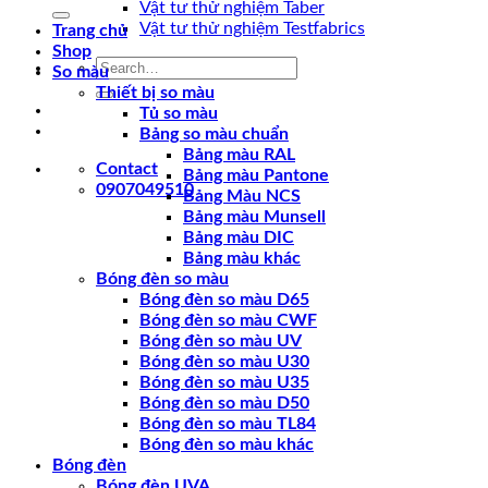
for:
Vật tư thử nghiệm Taber
Vật tư thử nghiệm Testfabrics
Trang chủ
Shop
Search
So màu
for:
Thiết bị so màu
Tủ so màu
Bảng so màu chuẩn
Bảng màu RAL
Contact
Bảng màu Pantone
0907049510
Bảng Màu NCS
Bảng màu Munsell
Bảng màu DIC
Bảng màu khác
Bóng đèn so màu
Bóng đèn so màu D65
Bóng đèn so màu CWF
Bóng đèn so màu UV
Bóng đèn so màu U30
Bóng đèn so màu U35
Bóng đèn so màu D50
Bóng đèn so màu TL84
Bóng đèn so màu khác
Bóng đèn
Bóng đèn UVA