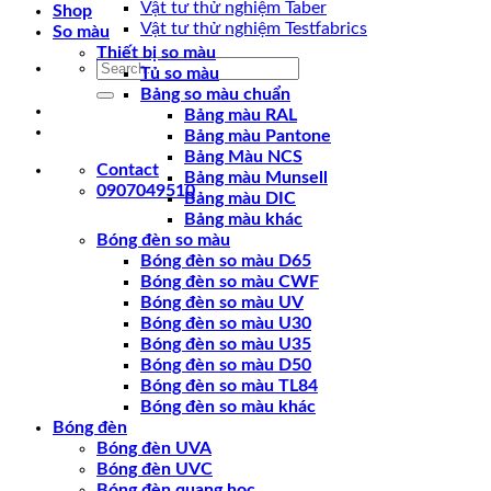
Vật tư thử nghiệm Taber
Shop
Vật tư thử nghiệm Testfabrics
So màu
Thiết bị so màu
Search
Tủ so màu
for:
Bảng so màu chuẩn
Bảng màu RAL
Bảng màu Pantone
Bảng Màu NCS
Contact
Bảng màu Munsell
0907049510
Bảng màu DIC
Bảng màu khác
Bóng đèn so màu
Bóng đèn so màu D65
Bóng đèn so màu CWF
Bóng đèn so màu UV
Bóng đèn so màu U30
Bóng đèn so màu U35
Bóng đèn so màu D50
Bóng đèn so màu TL84
Bóng đèn so màu khác
Bóng đèn
Bóng đèn UVA
Bóng đèn UVC
Bóng đèn quang học