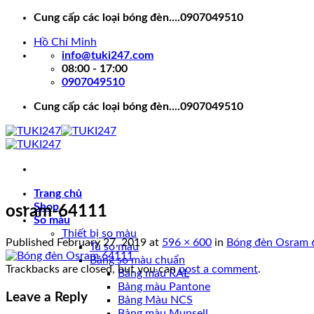
Skip
Cung cấp các loại bóng đèn....0907049510
to
Hồ Chí Minh
content
info@tuki247.com
08:00 - 17:00
0907049510
Cung cấp các loại bóng đèn....0907049510
Trang chủ
Shop
osram-64111
So màu
Thiết bị so màu
Published
February 27, 2019
at
596 × 600
in
Bóng đèn Osram 
Tủ so màu
Bảng so màu chuẩn
Trackbacks are closed, but you can
post a comment
.
Bảng màu RAL
Bảng màu Pantone
Leave a Reply
Bảng Màu NCS
Bảng màu Munsell