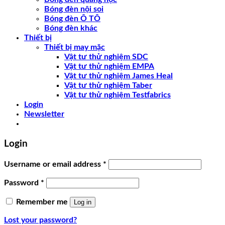
Bóng đèn nội soi
Bóng đèn Ô TÔ
Bóng đèn khác
Thiết bị
Thiết bị may mặc
Vật tư thử nghiệm SDC
Vật tư thử nghiệm EMPA
Vật tư thử nghiệm James Heal
Vật tư thử nghiệm Taber
Vật tư thử nghiệm Testfabrics
Login
Newsletter
Login
Username or email address
*
Password
*
Remember me
Log in
Lost your password?