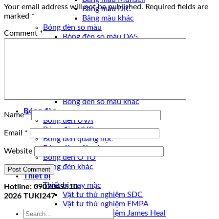
Your email address will not be published.
Required fields are
Bảng màu DIC
marked
*
Bảng màu khác
Bóng đèn so màu
Comment
*
Bóng đèn so màu D65
Bóng đèn so màu CWF
Bóng đèn so màu UV
Bóng đèn so màu U30
Bóng đèn so màu U35
Bóng đèn so màu D50
Bóng đèn so màu TL84
Bóng đèn so màu khác
Bóng đèn
Name
*
Bóng đèn UVA
Bóng đèn UVC
Email
*
Bóng đèn quang học
Bóng đèn nội soi
Website
Bóng đèn Ô TÔ
Bóng đèn khác
Thiết bị
Thiết bị may mặc
Hotline: 0907049510
Vật tư thử nghiệm SDC
2026
TUKI247
Vật tư thử nghiệm EMPA
Search
Vật tư thử nghiệm James Heal