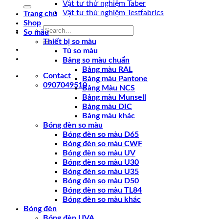
for:
Vật tư thử nghiệm Taber
Vật tư thử nghiệm Testfabrics
Trang chủ
Shop
Search
So màu
for:
Thiết bị so màu
Tủ so màu
Bảng so màu chuẩn
Bảng màu RAL
Contact
Bảng màu Pantone
0907049510
Bảng Màu NCS
Bảng màu Munsell
Bảng màu DIC
Bảng màu khác
Bóng đèn so màu
Bóng đèn so màu D65
Bóng đèn so màu CWF
Bóng đèn so màu UV
Bóng đèn so màu U30
Bóng đèn so màu U35
Bóng đèn so màu D50
Bóng đèn so màu TL84
Bóng đèn so màu khác
Bóng đèn
Bóng đèn UVA