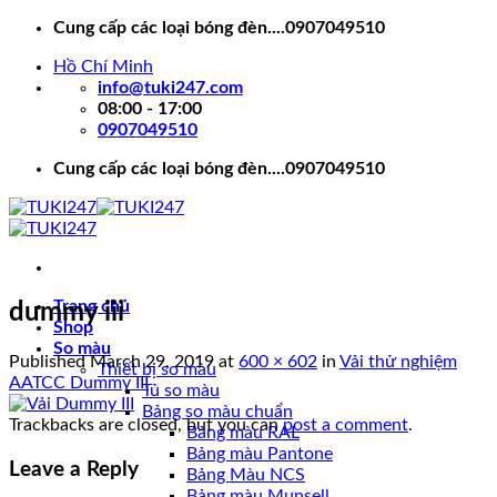
Skip
Cung cấp các loại bóng đèn....0907049510
to
Hồ Chí Minh
content
info@tuki247.com
08:00 - 17:00
0907049510
Cung cấp các loại bóng đèn....0907049510
Trang chủ
dummy iii
Shop
So màu
Published
March 29, 2019
at
600 × 602
in
Vải thử nghiệm
Thiết bị so màu
AATCC Dummy III
Tủ so màu
Bảng so màu chuẩn
Trackbacks are closed, but you can
post a comment
.
Bảng màu RAL
Bảng màu Pantone
Leave a Reply
Bảng Màu NCS
Bảng màu Munsell