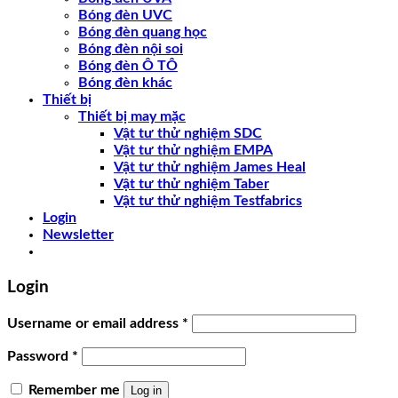
Bóng đèn UVC
Bóng đèn quang học
Bóng đèn nội soi
Bóng đèn Ô TÔ
Bóng đèn khác
Thiết bị
Thiết bị may mặc
Vật tư thử nghiệm SDC
Vật tư thử nghiệm EMPA
Vật tư thử nghiệm James Heal
Vật tư thử nghiệm Taber
Vật tư thử nghiệm Testfabrics
Login
Newsletter
Login
Username or email address
*
Password
*
Remember me
Log in