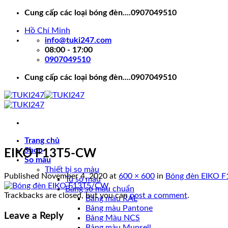
Skip
Cung cấp các loại bóng đèn....0907049510
to
Hồ Chí Minh
content
info@tuki247.com
08:00 - 17:00
0907049510
Cung cấp các loại bóng đèn....0907049510
Trang chủ
Shop
EIKO F13T5-CW
So màu
Thiết bị so màu
Published
November 4, 2020
at
600 × 600
in
Bóng đèn EIKO 
Tủ so màu
Bảng so màu chuẩn
Trackbacks are closed, but you can
post a comment
.
Bảng màu RAL
Bảng màu Pantone
Leave a Reply
Bảng Màu NCS
Bảng màu Munsell