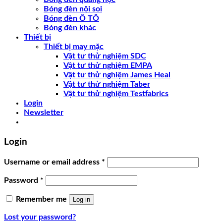
Bóng đèn nội soi
Bóng đèn Ô TÔ
Bóng đèn khác
Thiết bị
Thiết bị may mặc
Vật tư thử nghiệm SDC
Vật tư thử nghiệm EMPA
Vật tư thử nghiệm James Heal
Vật tư thử nghiệm Taber
Vật tư thử nghiệm Testfabrics
Login
Newsletter
Login
Username or email address
*
Password
*
Remember me
Log in
Lost your password?