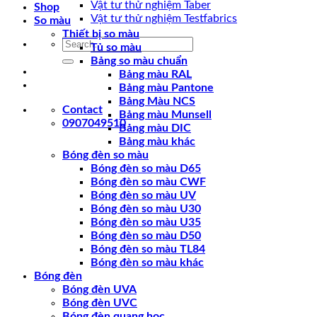
Vật tư thử nghiệm Taber
Shop
Vật tư thử nghiệm Testfabrics
So màu
Thiết bị so màu
Search
Tủ so màu
for:
Bảng so màu chuẩn
Bảng màu RAL
Bảng màu Pantone
Bảng Màu NCS
Contact
Bảng màu Munsell
0907049510
Bảng màu DIC
Bảng màu khác
Bóng đèn so màu
Bóng đèn so màu D65
Bóng đèn so màu CWF
Bóng đèn so màu UV
Bóng đèn so màu U30
Bóng đèn so màu U35
Bóng đèn so màu D50
Bóng đèn so màu TL84
Bóng đèn so màu khác
Bóng đèn
Bóng đèn UVA
Bóng đèn UVC
Bóng đèn quang học