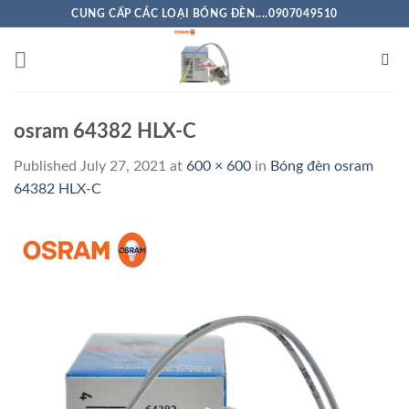
Skip
CUNG CẤP CÁC LOẠI BÓNG ĐÈN....0907049510
to
content
osram 64382 HLX-C
Published
July 27, 2021
at
600 × 600
in
Bóng đèn osram
64382 HLX-C