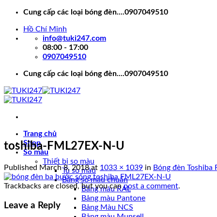
Skip
Cung cấp các loại bóng đèn....0907049510
to
Hồ Chí Minh
content
info@tuki247.com
08:00 - 17:00
0907049510
Cung cấp các loại bóng đèn....0907049510
Trang chủ
Shop
toshiba-FML27EX-N-U
So màu
Thiết bị so màu
Published
March 8, 2018
at
1033 × 1039
in
Bóng đèn Toshib
Tủ so màu
Bảng so màu chuẩn
Trackbacks are closed, but you can
post a comment
.
Bảng màu RAL
Bảng màu Pantone
Leave a Reply
Bảng Màu NCS
Bảng màu Munsell