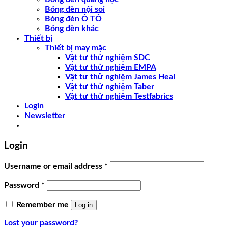
Bóng đèn nội soi
Bóng đèn Ô TÔ
Bóng đèn khác
Thiết bị
Thiết bị may mặc
Vật tư thử nghiệm SDC
Vật tư thử nghiệm EMPA
Vật tư thử nghiệm James Heal
Vật tư thử nghiệm Taber
Vật tư thử nghiệm Testfabrics
Login
Newsletter
Login
Username or email address
*
Password
*
Remember me
Log in
Lost your password?