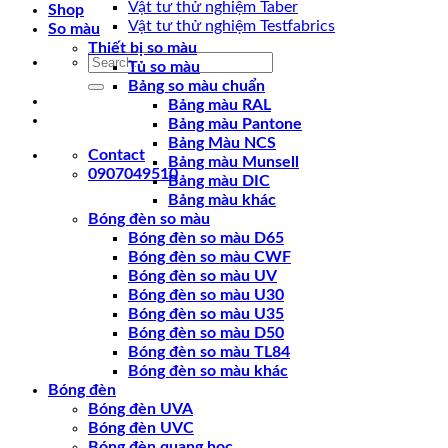
Vật tư thử nghiệm Taber
Shop
Vật tư thử nghiệm Testfabrics
So màu
Thiết bị so màu
Search
Tủ so màu
for:
Bảng so màu chuẩn
Bảng màu RAL
Bảng màu Pantone
Bảng Màu NCS
Contact
Bảng màu Munsell
0907049510
Bảng màu DIC
Bảng màu khác
Bóng đèn so màu
Bóng đèn so màu D65
Bóng đèn so màu CWF
Bóng đèn so màu UV
Bóng đèn so màu U30
Bóng đèn so màu U35
Bóng đèn so màu D50
Bóng đèn so màu TL84
Bóng đèn so màu khác
Bóng đèn
Bóng đèn UVA
Bóng đèn UVC
Bóng đèn quang học