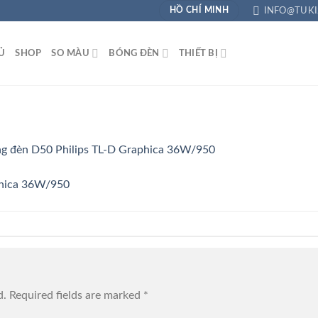
INFO@TUKI
HỒ CHÍ MINH
̉
SHOP
SO MÀU
BÓNG ĐÈN
THIẾT BỊ
ng đèn D50 Philips TL-D Graphica 36W/950
d.
Required fields are marked
*