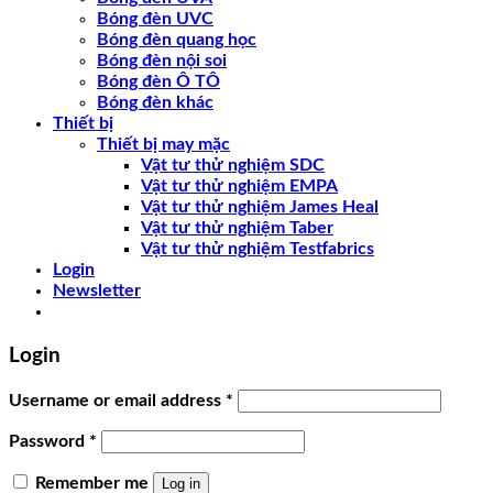
Bóng đèn UVC
Bóng đèn quang học
Bóng đèn nội soi
Bóng đèn Ô TÔ
Bóng đèn khác
Thiết bị
Thiết bị may mặc
Vật tư thử nghiệm SDC
Vật tư thử nghiệm EMPA
Vật tư thử nghiệm James Heal
Vật tư thử nghiệm Taber
Vật tư thử nghiệm Testfabrics
Login
Newsletter
Login
Username or email address
*
Password
*
Remember me
Log in