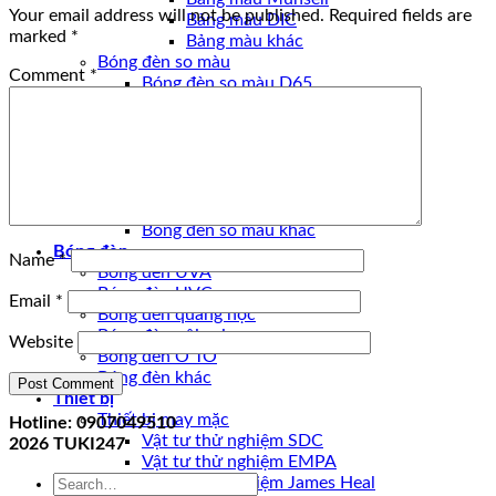
Your email address will not be published.
Required fields are
Bảng màu DIC
marked
*
Bảng màu khác
Bóng đèn so màu
Comment
*
Bóng đèn so màu D65
Bóng đèn so màu CWF
Bóng đèn so màu UV
Bóng đèn so màu U30
Bóng đèn so màu U35
Bóng đèn so màu D50
Bóng đèn so màu TL84
Bóng đèn so màu khác
Bóng đèn
Name
*
Bóng đèn UVA
Bóng đèn UVC
Email
*
Bóng đèn quang học
Bóng đèn nội soi
Website
Bóng đèn Ô TÔ
Bóng đèn khác
Thiết bị
Thiết bị may mặc
Hotline: 0907049510
Vật tư thử nghiệm SDC
2026
TUKI247
Vật tư thử nghiệm EMPA
Search
Vật tư thử nghiệm James Heal