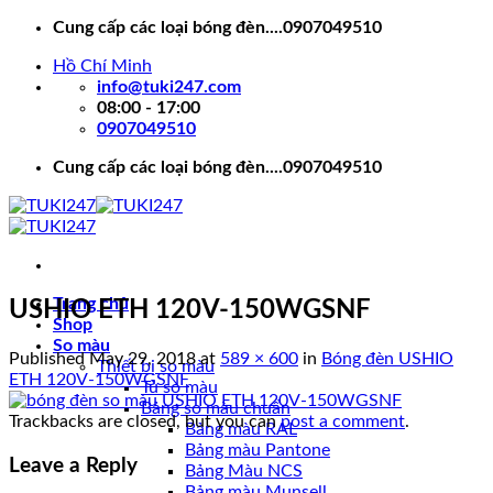
Skip
Cung cấp các loại bóng đèn....0907049510
to
Hồ Chí Minh
content
info@tuki247.com
08:00 - 17:00
0907049510
Cung cấp các loại bóng đèn....0907049510
Trang chủ
USHIO ETH 120V-150WGSNF
Shop
So màu
Published
May 29, 2018
at
589 × 600
in
Bóng đèn USHIO
Thiết bị so màu
ETH 120V-150WGSNF
Tủ so màu
Bảng so màu chuẩn
Trackbacks are closed, but you can
post a comment
.
Bảng màu RAL
Bảng màu Pantone
Leave a Reply
Bảng Màu NCS
Bảng màu Munsell