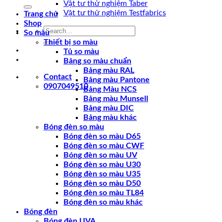
for:
Vật tư thử nghiệm Taber
Vật tư thử nghiệm Testfabrics
Trang chủ
Shop
Search
So màu
for:
Thiết bị so màu
Tủ so màu
Bảng so màu chuẩn
Bảng màu RAL
Contact
Bảng màu Pantone
0907049510
Bảng Màu NCS
Bảng màu Munsell
Bảng màu DIC
Bảng màu khác
Bóng đèn so màu
Bóng đèn so màu D65
Bóng đèn so màu CWF
Bóng đèn so màu UV
Bóng đèn so màu U30
Bóng đèn so màu U35
Bóng đèn so màu D50
Bóng đèn so màu TL84
Bóng đèn so màu khác
Bóng đèn
Bóng đèn UVA