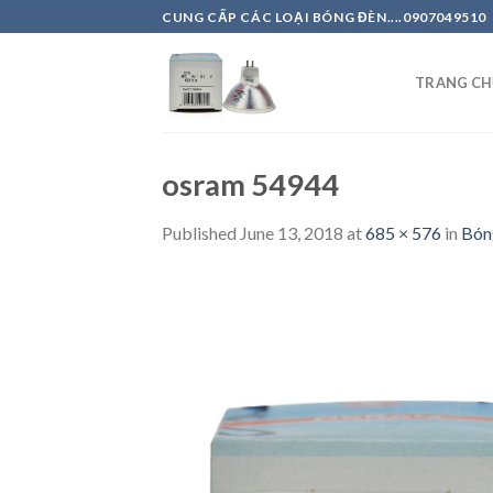
Skip
CUNG CẤP CÁC LOẠI BÓNG ĐÈN....0907049510
to
content
TRANG CH
osram 54944
Published
June 13, 2018
at
685 × 576
in
Bón