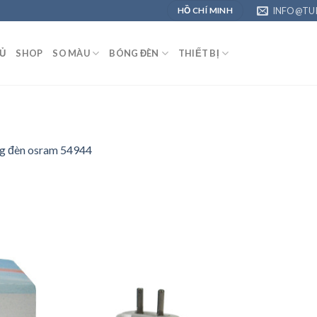
INFO@TU
HỒ CHÍ MINH
Ủ
SHOP
SO MÀU
BÓNG ĐÈN
THIẾT BỊ
g đèn osram 54944