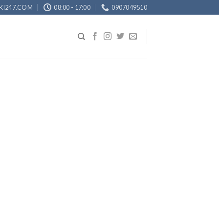
KI247.COM
08:00 - 17:00
0907049510