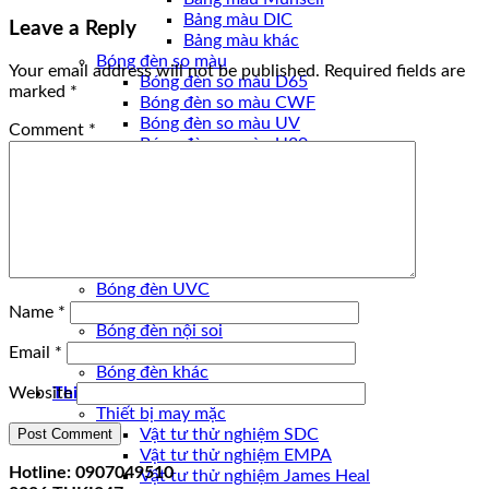
Bảng màu DIC
Leave a Reply
Bảng màu khác
Bóng đèn so màu
Your email address will not be published.
Required fields are
Bóng đèn so màu D65
marked
*
Bóng đèn so màu CWF
Bóng đèn so màu UV
Comment
*
Bóng đèn so màu U30
Bóng đèn so màu U35
Bóng đèn so màu D50
Bóng đèn so màu TL84
Bóng đèn so màu khác
Bóng đèn
Bóng đèn UVA
Bóng đèn UVC
Bóng đèn quang học
Name
*
Bóng đèn nội soi
Bóng đèn Ô TÔ
Email
*
Bóng đèn khác
Thiết bị
Website
Thiết bị may mặc
Vật tư thử nghiệm SDC
Vật tư thử nghiệm EMPA
Hotline: 0907049510
Vật tư thử nghiệm James Heal