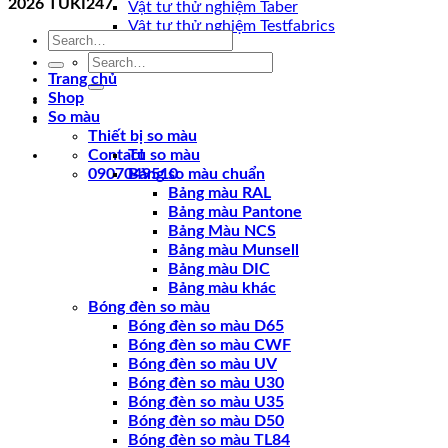
2026
TUKI247
Vật tư thử nghiệm Taber
Vật tư thử nghiệm Testfabrics
Search
for:
Search
for:
Trang chủ
Shop
So màu
Thiết bị so màu
Contact
Tủ so màu
0907049510
Bảng so màu chuẩn
Bảng màu RAL
Bảng màu Pantone
Bảng Màu NCS
Bảng màu Munsell
Bảng màu DIC
Bảng màu khác
Bóng đèn so màu
Bóng đèn so màu D65
Bóng đèn so màu CWF
Bóng đèn so màu UV
Bóng đèn so màu U30
Bóng đèn so màu U35
Bóng đèn so màu D50
Bóng đèn so màu TL84