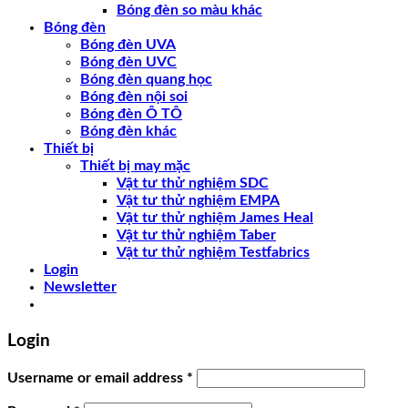
Bóng đèn so màu khác
Bóng đèn
Bóng đèn UVA
Bóng đèn UVC
Bóng đèn quang học
Bóng đèn nội soi
Bóng đèn Ô TÔ
Bóng đèn khác
Thiết bị
Thiết bị may mặc
Vật tư thử nghiệm SDC
Vật tư thử nghiệm EMPA
Vật tư thử nghiệm James Heal
Vật tư thử nghiệm Taber
Vật tư thử nghiệm Testfabrics
Login
Newsletter
Login
Username or email address
*