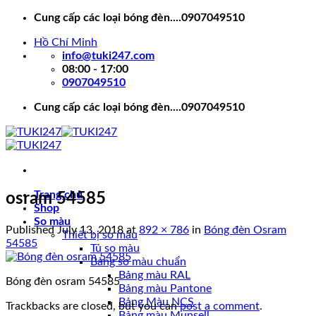
Skip
Cung cấp các loại bóng đèn....0907049510
to
Hồ Chí Minh
content
info@tuki247.com
08:00 - 17:00
0907049510
Cung cấp các loại bóng đèn....0907049510
Trang chủ
osram 54585
Shop
So màu
Published
July 13, 2018
at
892 × 786
in
Bóng đèn Osram
Thiết bị so màu
54585
Tủ so màu
Bảng so màu chuẩn
Bảng màu RAL
Bóng đèn osram 54585
Bảng màu Pantone
Bảng Màu NCS
Trackbacks are closed, but you can
post a comment
.
Bảng màu Munsell