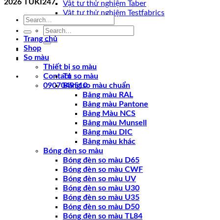
2026
TUKI247
Vật tư thử nghiệm Taber
Vật tư thử nghiệm Testfabrics
Search
for:
Search
for:
Trang chủ
Shop
So màu
Thiết bị so màu
Contact
Tủ so màu
0907049510
Bảng so màu chuẩn
Bảng màu RAL
Bảng màu Pantone
Bảng Màu NCS
Bảng màu Munsell
Bảng màu DIC
Bảng màu khác
Bóng đèn so màu
Bóng đèn so màu D65
Bóng đèn so màu CWF
Bóng đèn so màu UV
Bóng đèn so màu U30
Bóng đèn so màu U35
Bóng đèn so màu D50
Bóng đèn so màu TL84