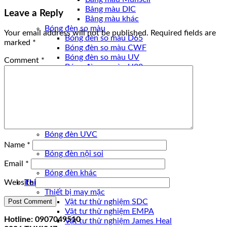
Bảng màu DIC
Leave a Reply
Bảng màu khác
Bóng đèn so màu
Your email address will not be published.
Required fields are
Bóng đèn so màu D65
marked
*
Bóng đèn so màu CWF
Bóng đèn so màu UV
Comment
*
Bóng đèn so màu U30
Bóng đèn so màu U35
Bóng đèn so màu D50
Bóng đèn so màu TL84
Bóng đèn so màu khác
Bóng đèn
Bóng đèn UVA
Bóng đèn UVC
Bóng đèn quang học
Name
*
Bóng đèn nội soi
Bóng đèn Ô TÔ
Email
*
Bóng đèn khác
Thiết bị
Website
Thiết bị may mặc
Vật tư thử nghiệm SDC
Vật tư thử nghiệm EMPA
Hotline: 0907049510
Vật tư thử nghiệm James Heal