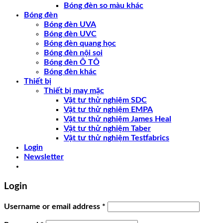
Bóng đèn so màu khác
Bóng đèn
Bóng đèn UVA
Bóng đèn UVC
Bóng đèn quang học
Bóng đèn nội soi
Bóng đèn Ô TÔ
Bóng đèn khác
Thiết bị
Thiết bị may mặc
Vật tư thử nghiệm SDC
Vật tư thử nghiệm EMPA
Vật tư thử nghiệm James Heal
Vật tư thử nghiệm Taber
Vật tư thử nghiệm Testfabrics
Login
Newsletter
Login
Username or email address
*