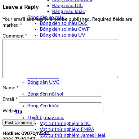
Bảng màu DIC
Leave a Reply
Bảng màu khác
Bóng đèn so màu
Your email address will not be published.
Required fields are
Bóng đèn so màu D65
marked
*
Bóng đèn so màu CWF
Bóng đèn so màu UV
Comment
*
Bóng đèn so màu U30
Bóng đèn so màu U35
Bóng đèn so màu D50
Bóng đèn so màu TL84
Bóng đèn so màu khác
Bóng đèn
Bóng đèn UVA
Bóng đèn UVC
Name
*
Bóng đèn quang học
Bóng đèn nội soi
Email
*
Bóng đèn Ô TÔ
Bóng đèn khác
Website
Thiết bị
Thiết bị may mặc
Vật tư thử nghiệm SDC
Vật tư thử nghiệm EMPA
Hotline: 0907049510
Vật tư thử nghiệm James Heal