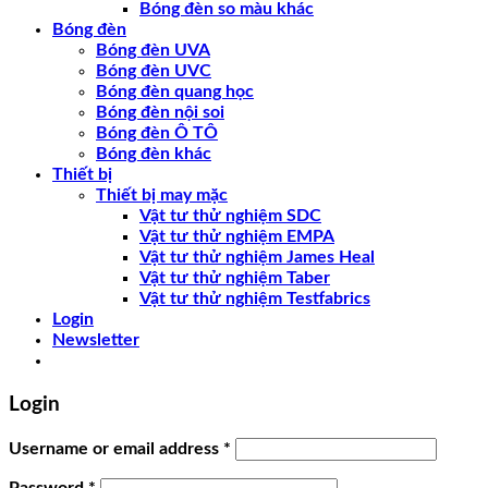
Bóng đèn so màu khác
Bóng đèn
Bóng đèn UVA
Bóng đèn UVC
Bóng đèn quang học
Bóng đèn nội soi
Bóng đèn Ô TÔ
Bóng đèn khác
Thiết bị
Thiết bị may mặc
Vật tư thử nghiệm SDC
Vật tư thử nghiệm EMPA
Vật tư thử nghiệm James Heal
Vật tư thử nghiệm Taber
Vật tư thử nghiệm Testfabrics
Login
Newsletter
Login
Username or email address
*
Password
*