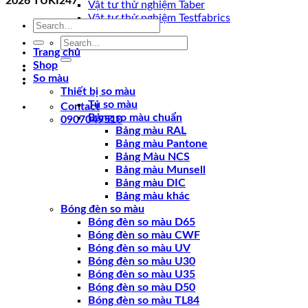
2026
TUKI247
Vật tư thử nghiệm Taber
Vật tư thử nghiệm Testfabrics
Search
for:
Search
Trang chủ
for:
Shop
So màu
Thiết bị so màu
Tủ so màu
Contact
Bảng so màu chuẩn
0907049510
Bảng màu RAL
Bảng màu Pantone
Bảng Màu NCS
Bảng màu Munsell
Bảng màu DIC
Bảng màu khác
Bóng đèn so màu
Bóng đèn so màu D65
Bóng đèn so màu CWF
Bóng đèn so màu UV
Bóng đèn so màu U30
Bóng đèn so màu U35
Bóng đèn so màu D50
Bóng đèn so màu TL84