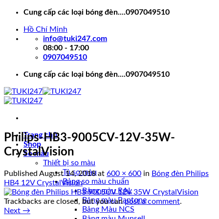
Skip
Cung cấp các loại bóng đèn....0907049510
to
Hồ Chí Minh
content
info@tuki247.com
08:00 - 17:00
0907049510
Cung cấp các loại bóng đèn....0907049510
Trang chủ
Philips-HB3-9005CV-12V-35W-
Shop
CrystalVision
So màu
Thiết bị so màu
Tủ so màu
Published
August 14, 2018
at
600 × 600
in
Bóng đèn Philips
Bảng so màu chuẩn
HB4 12V CrystalVision
Bảng màu RAL
Bảng màu Pantone
Trackbacks are closed, but you can
post a comment
.
Bảng Màu NCS
Next
→
Bảng màu Munsell