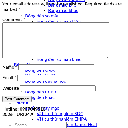
Your email address will not be published.
Required fields are
Bảng màu DIC
marked
*
Bảng màu khác
Bóng đèn so màu
Comment
*
Bóng đèn so màu D65
Bóng đèn so màu CWF
Bóng đèn so màu UV
Bóng đèn so màu U30
Bóng đèn so màu U35
Bóng đèn so màu D50
Bóng đèn so màu TL84
Bóng đèn so màu khác
Bóng đèn
Name
*
Bóng đèn UVA
Bóng đèn UVC
Email
*
Bóng đèn quang học
Bóng đèn nội soi
Website
Bóng đèn Ô TÔ
Bóng đèn khác
Thiết bị
Thiết bị may mặc
Hotline: 0907049510
Vật tư thử nghiệm SDC
2026
TUKI247
Vật tư thử nghiệm EMPA
Search
Vật tư thử nghiệm James Heal