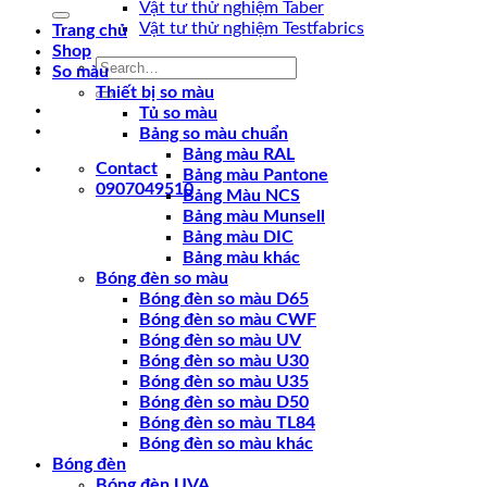
for:
Vật tư thử nghiệm Taber
Vật tư thử nghiệm Testfabrics
Trang chủ
Shop
Search
So màu
for:
Thiết bị so màu
Tủ so màu
Bảng so màu chuẩn
Bảng màu RAL
Contact
Bảng màu Pantone
0907049510
Bảng Màu NCS
Bảng màu Munsell
Bảng màu DIC
Bảng màu khác
Bóng đèn so màu
Bóng đèn so màu D65
Bóng đèn so màu CWF
Bóng đèn so màu UV
Bóng đèn so màu U30
Bóng đèn so màu U35
Bóng đèn so màu D50
Bóng đèn so màu TL84
Bóng đèn so màu khác
Bóng đèn
Bóng đèn UVA