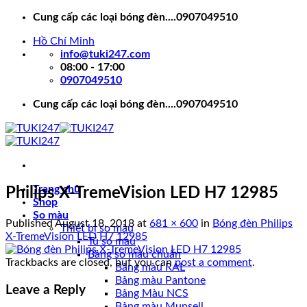
Skip
Cung cấp các loại bóng đèn....0907049510
to
Hồ Chí Minh
content
info@tuki247.com
08:00 - 17:00
0907049510
Cung cấp các loại bóng đèn....0907049510
Trang chủ
Philips X-TremeVision LED H7 12985
Shop
So màu
Published
August 18, 2018
at
681 × 600
in
Bóng đèn Philips
Thiết bị so màu
X-TremeVision LED H7 12985
Tủ so màu
Bảng so màu chuẩn
Trackbacks are closed, but you can
post a comment
.
Bảng màu RAL
Bảng màu Pantone
Leave a Reply
Bảng Màu NCS
Bảng màu Munsell