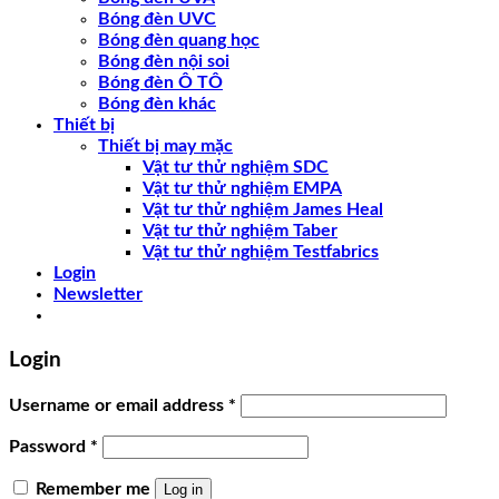
Bóng đèn UVC
Bóng đèn quang học
Bóng đèn nội soi
Bóng đèn Ô TÔ
Bóng đèn khác
Thiết bị
Thiết bị may mặc
Vật tư thử nghiệm SDC
Vật tư thử nghiệm EMPA
Vật tư thử nghiệm James Heal
Vật tư thử nghiệm Taber
Vật tư thử nghiệm Testfabrics
Login
Newsletter
Login
Username or email address
*
Password
*
Remember me
Log in