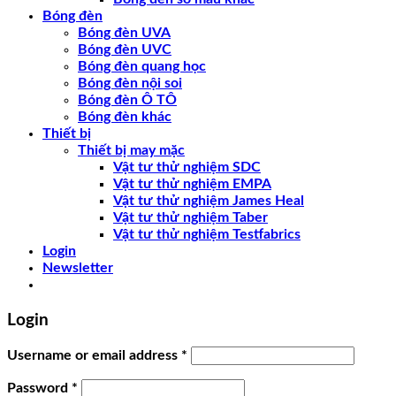
Bóng đèn
Bóng đèn UVA
Bóng đèn UVC
Bóng đèn quang học
Bóng đèn nội soi
Bóng đèn Ô TÔ
Bóng đèn khác
Thiết bị
Thiết bị may mặc
Vật tư thử nghiệm SDC
Vật tư thử nghiệm EMPA
Vật tư thử nghiệm James Heal
Vật tư thử nghiệm Taber
Vật tư thử nghiệm Testfabrics
Login
Newsletter
Login
Username or email address
*
Password
*