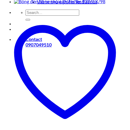
Vật tư thử nghiệm Testfabrics
Search
for:
Contact
0907049510