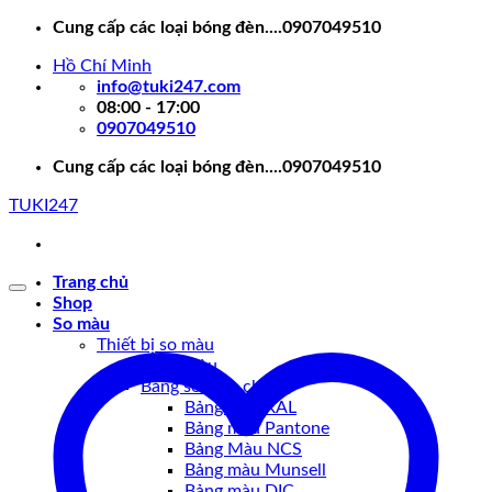
Skip
Cung cấp các loại bóng đèn....0907049510
to
Hồ Chí Minh
content
info@tuki247.com
08:00 - 17:00
0907049510
Cung cấp các loại bóng đèn....0907049510
TUKI247
Trang chủ
Shop
So màu
Thiết bị so màu
Tủ so màu
Bảng so màu chuẩn
Bảng màu RAL
Bảng màu Pantone
Bảng Màu NCS
Bảng màu Munsell
Bảng màu DIC