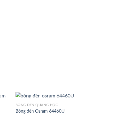
BÓNG ĐÈN QUANG HỌC
Bóng đèn Osram 64460U
to
Add to
ist
Wishlist