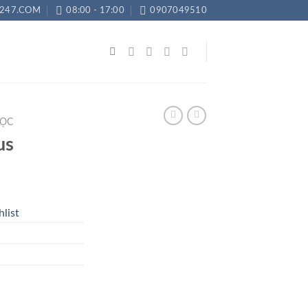
247.COM
08:00 - 17:00
0907049510
ỌC
us
list