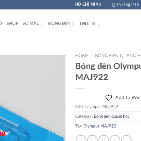
INFO@TUKI
HỒ CHÍ MINH
̉
SHOP
SO MÀU
BÓNG ĐÈN
THIẾT BỊ
HOME
/
BÓNG ĐÈN QUANG H
Bóng đèn Olymp
MAJ922
Add to
Wishlist
Add to Wish
SKU:
Olympus MAJ922
Category:
Bóng đèn quang học
Tag:
Olympus MAJ922