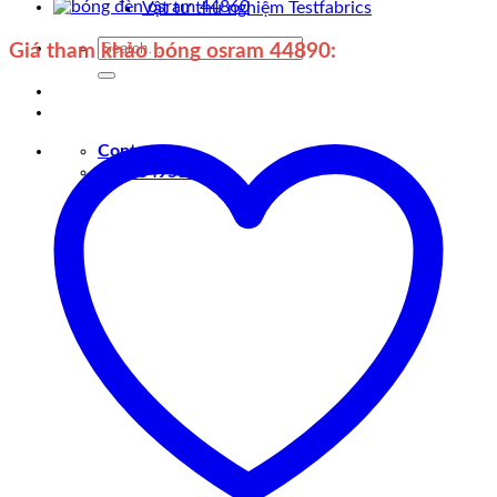
Vật tư thử nghiệm Testfabrics
Search
Giá tham khảo bóng osram 44890:
for:
Contact
0907049510