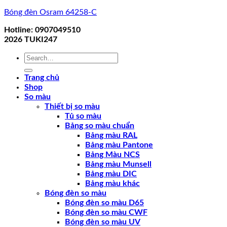
Bóng đèn Osram 64258-C
Hotline: 0907049510
2026
TUKI247
Search
for:
Trang chủ
Shop
So màu
Thiết bị so màu
Tủ so màu
Bảng so màu chuẩn
Bảng màu RAL
Bảng màu Pantone
Bảng Màu NCS
Bảng màu Munsell
Bảng màu DIC
Bảng màu khác
Bóng đèn so màu
Bóng đèn so màu D65
Bóng đèn so màu CWF
Bóng đèn so màu UV