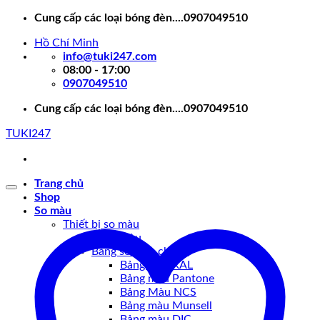
Skip
Cung cấp các loại bóng đèn....0907049510
to
Hồ Chí Minh
content
info@tuki247.com
08:00 - 17:00
0907049510
Cung cấp các loại bóng đèn....0907049510
TUKI247
Trang chủ
Shop
So màu
Thiết bị so màu
Tủ so màu
Bảng so màu chuẩn
Bảng màu RAL
Bảng màu Pantone
Bảng Màu NCS
Bảng màu Munsell
Bảng màu DIC