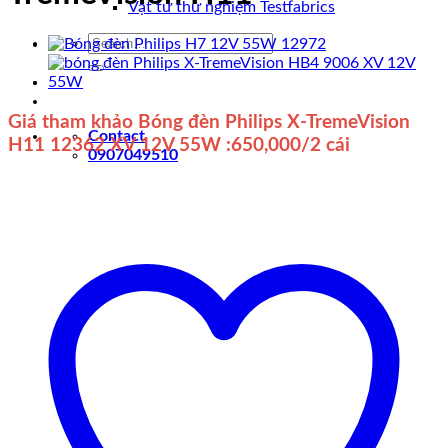
Vật tư thử nghiệm Testfabrics
Search
for:
Giá tham khảo Bóng đèn Philips X-TremeVision
Contact
H11 12362 XV 12V 55W :650,000/2 cái
0907049510