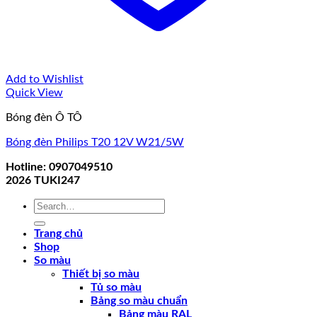
Add to Wishlist
Quick View
Bóng đèn Ô TÔ
Bóng đèn Philips T20 12V W21/5W
Hotline: 0907049510
2026
TUKI247
Search
for:
Trang chủ
Shop
So màu
Thiết bị so màu
Tủ so màu
Bảng so màu chuẩn
Bảng màu RAL