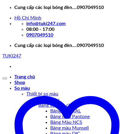
Skip
Cung cấp các loại bóng đèn....0907049510
to
Hồ Chí Minh
content
info@tuki247.com
08:00 - 17:00
0907049510
Cung cấp các loại bóng đèn....0907049510
TUKI247
Trang chủ
Shop
So màu
Thiết bị so màu
Tủ so màu
Bảng so màu chuẩn
Bảng màu RAL
Bảng màu Pantone
Bảng Màu NCS
Bảng màu Munsell
Bảng màu DIC