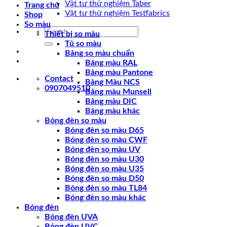
Vật tư thử nghiệm Taber
Trang chủ
Vật tư thử nghiệm Testfabrics
Shop
So màu
Search
Thiết bị so màu
for:
Tủ so màu
Bảng so màu chuẩn
Bảng màu RAL
Bảng màu Pantone
Contact
Bảng Màu NCS
0907049510
Bảng màu Munsell
Bảng màu DIC
Bảng màu khác
Bóng đèn so màu
Bóng đèn so màu D65
Bóng đèn so màu CWF
Bóng đèn so màu UV
Bóng đèn so màu U30
Bóng đèn so màu U35
Bóng đèn so màu D50
Bóng đèn so màu TL84
Bóng đèn so màu khác
Bóng đèn
Bóng đèn UVA
Bóng đèn UVC