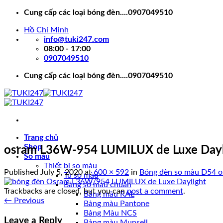
Skip
Cung cấp các loại bóng đèn....0907049510
to
Hồ Chí Minh
content
info@tuki247.com
08:00 - 17:00
0907049510
Cung cấp các loại bóng đèn....0907049510
Trang chủ
Shop
osram L36W-954 LUMILUX de Luxe Dayl
So màu
Thiết bị so màu
Published
July 5, 2020
at
600 × 592
in
Bóng đèn so màu D54 
Tủ so màu
Bảng so màu chuẩn
Trackbacks are closed, but you can
post a comment
.
Bảng màu RAL
←
Previous
Bảng màu Pantone
Bảng Màu NCS
Leave a Reply
Bảng màu Munsell