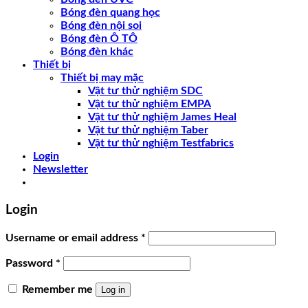
Bóng đèn quang học
Bóng đèn nội soi
Bóng đèn Ô TÔ
Bóng đèn khác
Thiết bị
Thiết bị may mặc
Vật tư thử nghiệm SDC
Vật tư thử nghiệm EMPA
Vật tư thử nghiệm James Heal
Vật tư thử nghiệm Taber
Vật tư thử nghiệm Testfabrics
Login
Newsletter
Login
Username or email address
*
Password
*
Remember me
Log in