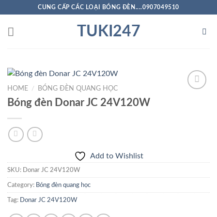
Skip
CUNG CẤP CÁC LOẠI BÓNG ĐÈN....0907049510
to
TUKI247
content
HOME
/
BÓNG ĐÈN QUANG HỌC
Bóng đèn Donar JC 24V120W
Add to
Wishlist
Add to Wishlist
SKU:
Donar JC 24V120W
Category:
Bóng đèn quang học
Tag:
Donar JC 24V120W