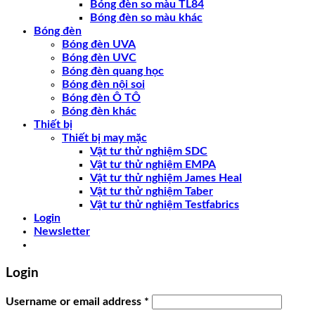
Bóng đèn so màu TL84
Bóng đèn so màu khác
Bóng đèn
Bóng đèn UVA
Bóng đèn UVC
Bóng đèn quang học
Bóng đèn nội soi
Bóng đèn Ô TÔ
Bóng đèn khác
Thiết bị
Thiết bị may mặc
Vật tư thử nghiệm SDC
Vật tư thử nghiệm EMPA
Vật tư thử nghiệm James Heal
Vật tư thử nghiệm Taber
Vật tư thử nghiệm Testfabrics
Login
Newsletter
Login
Username or email address
*