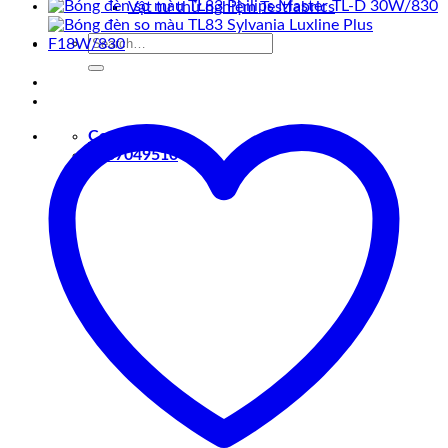
Vật tư thử nghiệm Testfabrics
Search
for:
Contact
0907049510