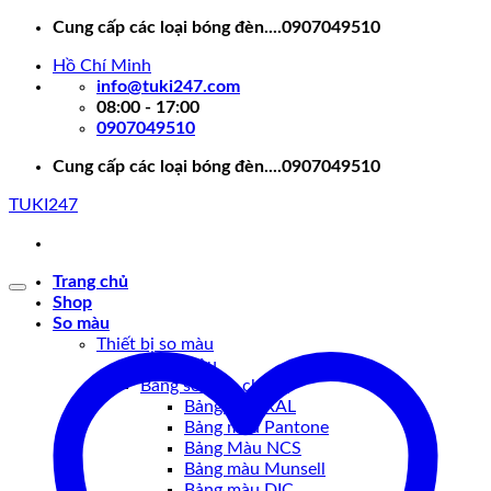
Skip
Cung cấp các loại bóng đèn....0907049510
to
Hồ Chí Minh
content
info@tuki247.com
08:00 - 17:00
0907049510
Cung cấp các loại bóng đèn....0907049510
TUKI247
Trang chủ
Shop
So màu
Thiết bị so màu
Tủ so màu
Bảng so màu chuẩn
Bảng màu RAL
Bảng màu Pantone
Bảng Màu NCS
Bảng màu Munsell
Bảng màu DIC