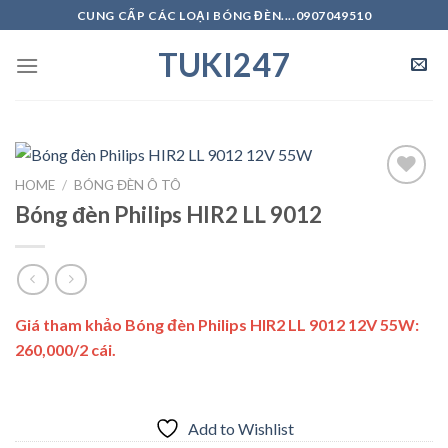
Skip
CUNG CẤP CÁC LOẠI BÓNG ĐÈN....0907049510
to
TUKI247
content
HOME
/
BÓNG ĐÈN Ô TÔ
Bóng đèn Philips HIR2 LL 9012
Add to
Wishlist
Giá tham khảo Bóng đèn Philips HIR2 LL 9012 12V 55W:
260,000/2 cái.
Add to Wishlist