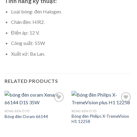
Tính năng kỹ thuật:
Loại bóng: đèn Halogen.
Chân đèn: HIR2.
Điện áp: 12 V.
Công suất: 55W
Xuất xứ: Ba Lan.
RELATED PRODUCTS
BÓNG ĐÈN Ô TÔ
BÓNG ĐÈN Ô TÔ
Bóng đèn Philips X-TremeVision
Bóng đèn Osram 66144
Add to
Add to
H1 12258
Wishlist
Wishlist