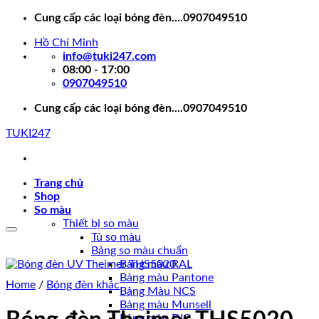
Skip
Cung cấp các loại bóng đèn....0907049510
to
Hồ Chí Minh
content
info@tuki247.com
08:00 - 17:00
0907049510
Cung cấp các loại bóng đèn....0907049510
TUKI247
Trang chủ
Shop
So màu
Thiết bị so màu
Tủ so màu
Bảng so màu chuẩn
Bảng màu RAL
Bảng màu Pantone
Home
/
Bóng đèn khác
Bảng Màu NCS
Bảng màu Munsell
Bảng màu DIC