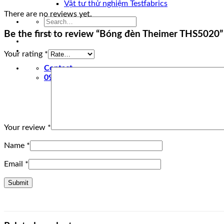
Vật tư thử nghiệm Testfabrics
There are no reviews yet.
Search
for:
Be the first to review “Bóng đèn Theimer THS5020”
Your rating
*
Contact
0907049510
Your review
*
Name
*
Email
*