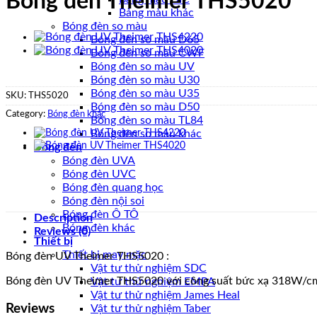
Bóng đèn Theimer THS5020
Bảng màu khác
Bóng đèn so màu
Bóng đèn so màu D65
Bóng đèn so màu CWF
Bóng đèn so màu UV
Bóng đèn so màu U30
Bóng đèn so màu U35
SKU:
THS5020
Bóng đèn so màu D50
Category:
Bóng đèn khác
Bóng đèn so màu TL84
Bóng đèn so màu khác
Bóng đèn
Bóng đèn UVA
Bóng đèn UVC
Bóng đèn quang học
Bóng đèn nội soi
Bóng đèn Ô TÔ
Description
Bóng đèn khác
Reviews (0)
Thiết bị
Thiết bị may mặc
Bóng đèn UV Theimer THS5020 :
Vật tư thử nghiệm SDC
Bóng đèn UV Theimer THS5020 với công suất bức xạ 318W/c
Vật tư thử nghiệm EMPA
Vật tư thử nghiệm James Heal
Reviews
Vật tư thử nghiệm Taber