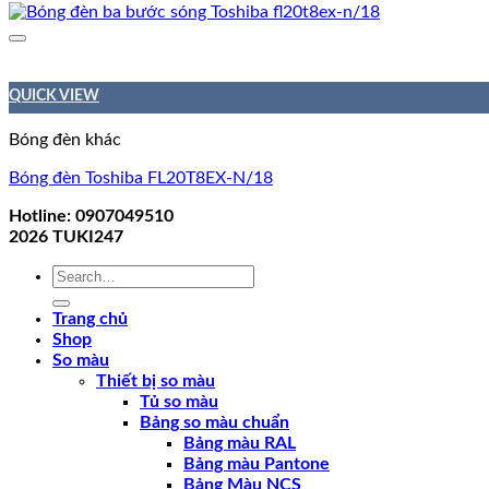
QUICK VIEW
Bóng đèn khác
Bóng đèn Toshiba FL20T8EX-N/18
Hotline: 0907049510
2026
TUKI247
Search
for:
Trang chủ
Shop
So màu
Thiết bị so màu
Tủ so màu
Bảng so màu chuẩn
Bảng màu RAL
Bảng màu Pantone
Bảng Màu NCS